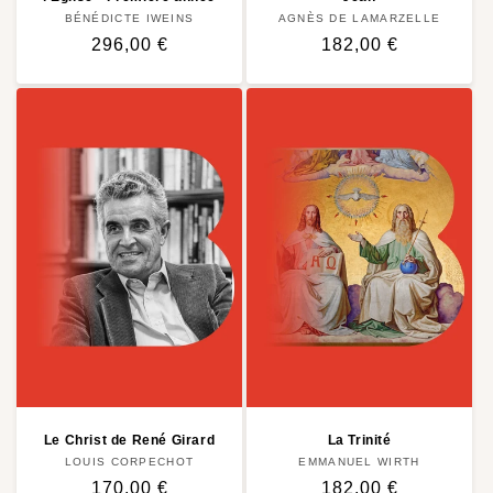
BÉNÉDICTE IWEINS
Distributeur :
AGNÈS DE LAMARZELLE
Distributeur :
Prix
296,00 €
Prix
182,00 €
habituel
habituel
Le Christ de René Girard
La Trinité
LOUIS CORPECHOT
Distributeur :
EMMANUEL WIRTH
Distributeur :
Prix
170,00 €
Prix
182,00 €