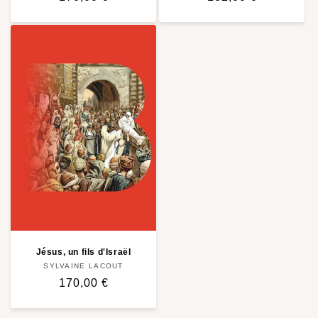
habituel
habituel
Jésus, un fils d'Israël
SYLVAINE LACOUT
Distributeur :
Prix
170,00 €
habituel