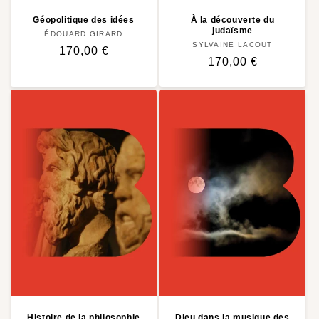
Géopolitique des idées
À la découverte du
judaïsme
ÉDOUARD GIRARD
Distributeur :
SYLVAINE LACOUT
Distributeur :
Prix
170,00 €
Prix
170,00 €
habituel
habituel
Histoire de la philosophie
Dieu dans la musique des