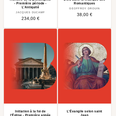
- Première période -
Romantiques
L'Antiquité
GEOFFROY DROUIN
Distributeur :
JACQUES DUCAMP
Distributeur :
Prix
38,00 €
Prix
234,00 €
habituel
habituel
Initiation à la foi de
L'Évangile selon saint
l'Église - Première année
Jean