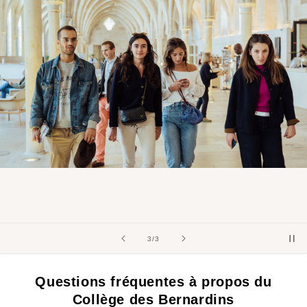
de
2
/
3
Questions fréquentes à propos du
Collège des Bernardins